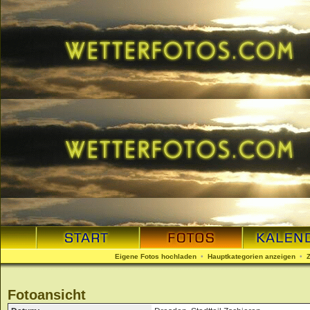
Eigene Fotos hochladen
•
Hauptkategorien anzeigen
•
Fotoansicht