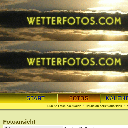
Eigene Fotos hochladen
•
Hauptkategorien anzeigen
•
Fotoansicht