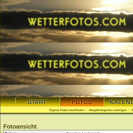
Eigene Fotos hochladen
•
Hauptkategorien anzeigen
•
Fotoansicht