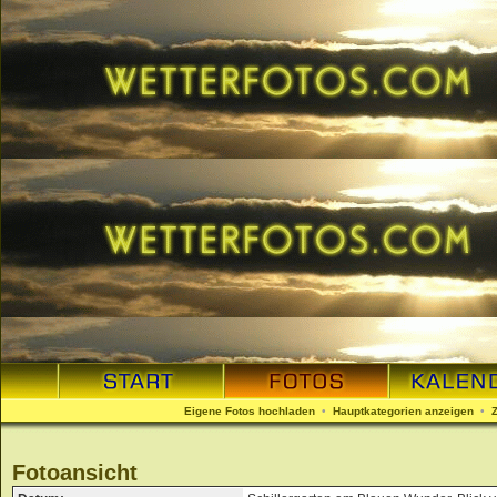
Eigene Fotos hochladen
•
Hauptkategorien anzeigen
•
Fotoansicht