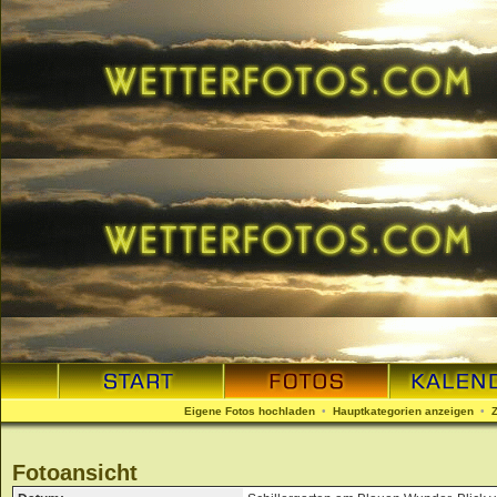
Eigene Fotos hochladen
•
Hauptkategorien anzeigen
•
Fotoansicht